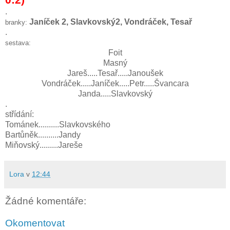
.
Janíček 2, Slavkovský2, Vondráček, Tesař
branky:
.
sestava:
Foit
Masný
Jareš.....Tesař.....Janoušek
Vondráček.....Janíček.....Petr.....Švancara
Janda.....Slavkovský
.
střídání:
Tománek..........Slavkovského
Bartůněk..........Jandy
Miňovský.........Jareše
Lora
v
12:44
Žádné komentáře:
Okomentovat